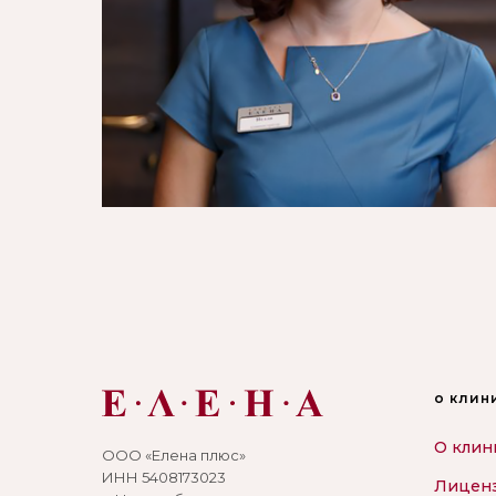
о клин
О клин
ООО «Елена плюс»
ИНН 5408173023
Лицен