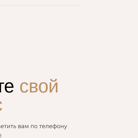
те
свой
с
етить вам по телефону
!