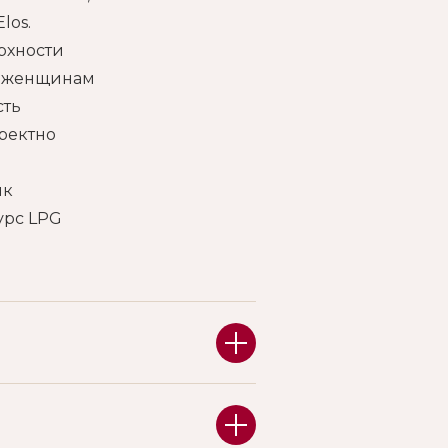
los.
ерхности
на женщинам
сть
рректно
ик
урс LPG