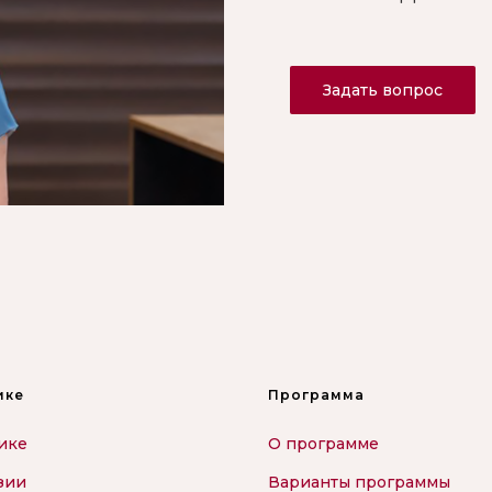
Задать вопрос
ике
Программа
ике
О программе
зии
Варианты программы